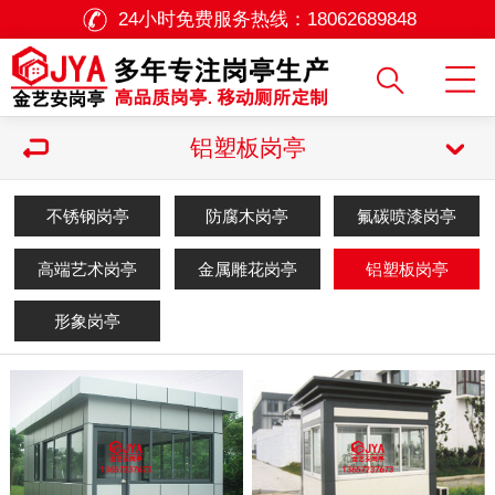
24小时免费服务热线：
18062689848
铝塑板岗亭
不锈钢岗亭
防腐木岗亭
氟碳喷漆岗亭
高端艺术岗亭
金属雕花岗亭
铝塑板岗亭
形象岗亭